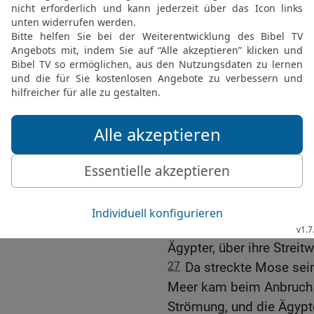
ihrer Rechten und zu ihre
23
Die Ägypter aber jagt
her, alle Rosse des Phara
mitten ins Meer.
24
Und es geschah, als 
HERR aus der Feuersäule
Ägypter und verwirrte da
25
Und er löste die Räde
ins Gedränge. Da sprache
fliehen, denn der HERR k
26
Da sprach der HERR z
das Meer, damit die Wass
Ägypter, über ihre Streit
27
Da streckte Mose sei
Meer kam beim Anbruch 
Strömung, und die Ägypte