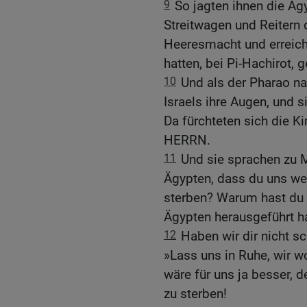
9
So jagten ihnen die Äg
Streitwagen und Reitern 
Heeresmacht und erreicht
hatten, bei Pi-Hachirot,
10
Und als der Pharao na
Israels ihre Augen, und s
Da fürchteten sich die Ki
HERRN.
11
Und sie sprachen zu M
Ägypten, dass du uns weg
sterben? Warum hast du 
Ägypten herausgeführt h
12
Haben wir dir nicht s
»Lass uns in Ruhe, wir w
wäre für uns ja besser, d
zu sterben!