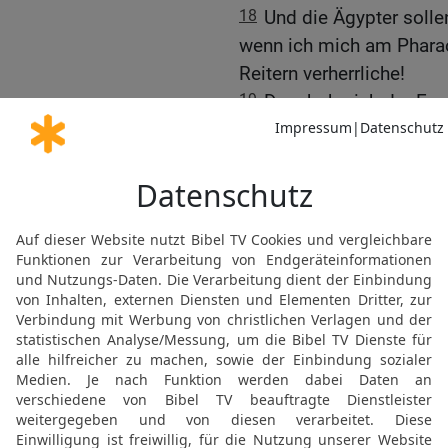
18
Und die Ägypter solle
wenn ich mich am Pharao
Reitern verherrliche!
19
Da erhob sich der Eng
herzog, und trat hinter s
machte sich auf und trat 
20
So kam sie zwischen 
Israels; und sie war [für 
die anderen] erleuchtete
die ganze Nacht nicht 
21
Als nun Mose seine H
trieb der HERR das Meer
Ostwind hinweg; und er 
und die Wasser teilten si
22
Und die Kinder Israel
dem Trockenen, und das 