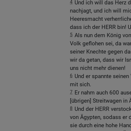
4
Und ich will das Herz 
nachjagt, und ich will m
Heeresmacht verherrliche
dass ich der HERR bin! 
5
Als nun dem König von
Volk geflohen sei, da w
seiner Knechte gegen da
wir da getan, dass wir I
uns nicht mehr dienen!
6
Und er spannte seinen
mit sich.
7
Er nahm auch 600 ause
[übrigen] Streitwagen i
8
Und der HERR verstock
von Ägypten, sodass er d
sie durch eine hohe Han