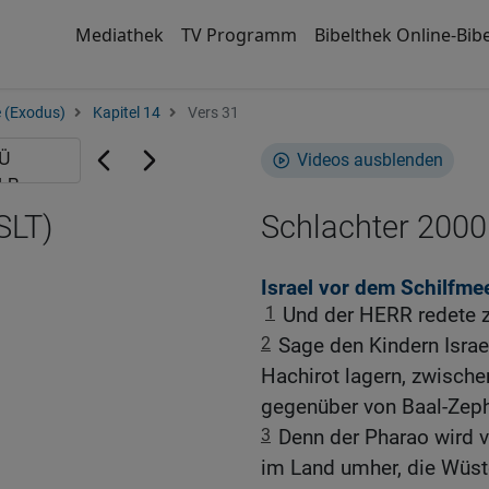
Mediathek
TV Programm
Bibelthek Online-Bibe
 (Exodus)
Kapitel 14
Vers 31
Videos ausblenden
SLT)
Schlachter 2000
Israel vor dem Schilfme
1
Und der HERR redete 
2
Sage den Kindern Israe
Hachirot lagern, zwisch
gegenüber von Baal-Zeph
3
Denn der Pharao wird v
im Land umher, die Wüst