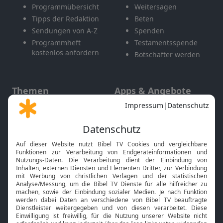
Programmübersicht
Weitersagen
Tipps der Redaktion
Beten
Sendungen von A-Z
Spenden
Programmheft
Testamentsspende
kostenlos anfordern
Botschafter werden
Themen
Apps & Angebote
Gott und Bibel erklärt
Newsletter
Feiertage
Mobile App
Interviews
Kids App
Neuigkeiten
Smart TV
HbbTV
Bibelthek Online-Bibel
Nächster Gottesdienst
Bibel TV
Service