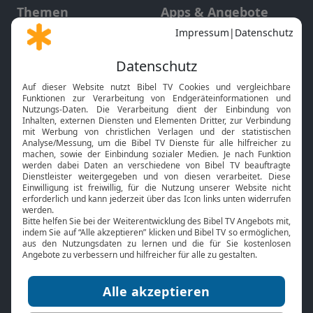
Themen
Apps & Angebote
Gott und Bibel erklärt
Newsletter
Feiertage
Mobile App
Interviews
Kids App
Neuigkeiten
Smart TV
HbbTV
Bibelthek Online-Bibel
Nächster Gottesdienst
Bibel TV
Service
Über uns
Kontakt
Jobs
TV-Empfang
Presse
FAQ
Mediadaten