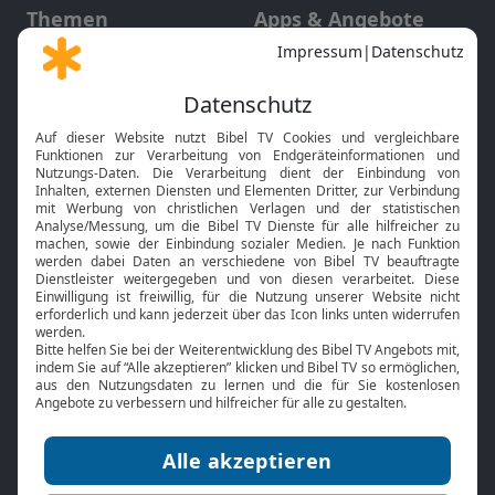
Themen
Apps & Angebote
Gott und Bibel erklärt
Newsletter
Feiertage
Mobile App
Interviews
Kids App
Neuigkeiten
Smart TV
HbbTV
Bibelthek Online-Bibel
Nächster Gottesdienst
Bibel TV
Service
Über uns
Kontakt
Jobs
TV-Empfang
Presse
FAQ
Mediadaten