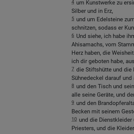
4
um Kunstwerke zu ersin
Silber und in Erz,
5
und um Edelsteine zum
schnitzen, sodass er Kun
6
Und siehe, ich habe i
Ahisamachs, vom Stamm D
Herz haben, die Weisheit
ich dir geboten habe, aus
7
die Stiftshütte und di
Sühnedeckel darauf und al
8
und den Tisch und sein
alle seine Geräte, und de
9
und den Brandopferalta
Becken mit seinem Geste
10
und die Dienstkleider 
Priesters, und die Kleide