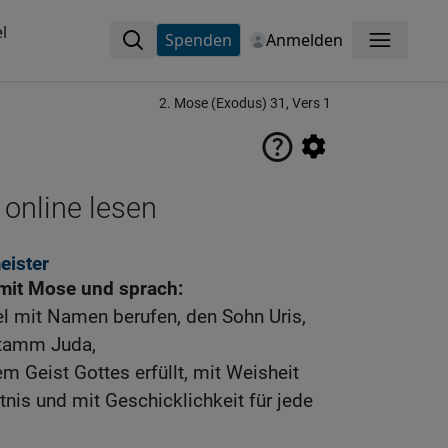
l
Spenden
Anmelden
Menü
2. Mose (Exodus) 31, Vers 1
 online lesen
eister
mit Mose und sprach:
el mit Namen berufen, den Sohn Uris,
Stamm Juda,
m Geist Gottes erfüllt, mit Weisheit
nis und mit Geschicklichkeit für jede