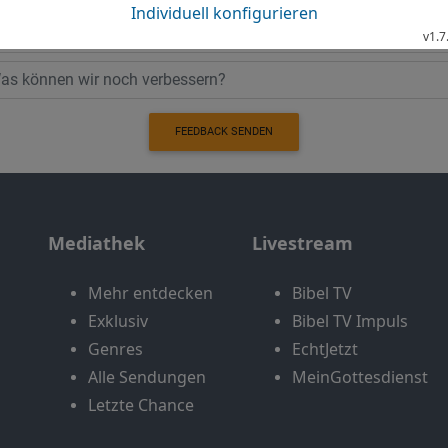
FEEDBACK SENDEN
Mediathek
Livestream
Mehr entdecken
Bibel TV
Exklusiv
Bibel TV Impuls
Genres
EchtJetzt
Alle Sendungen
MeinGottesdienst
Letzte Chance