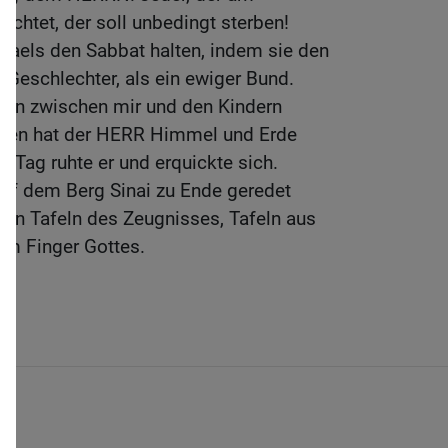
richtet, der soll unbedingt sterben!
Israels den Sabbat halten, indem sie den
re Geschlechter, als ein ewiger Bund.
chen zwischen mir und den Kindern
Tagen hat der HERR Himmel und Erde
 Tag ruhte er und erquickte sich.
auf dem Berg Sinai zu Ende geredet
iden Tafeln des Zeugnisses, Tafeln aus
em Finger Gottes.