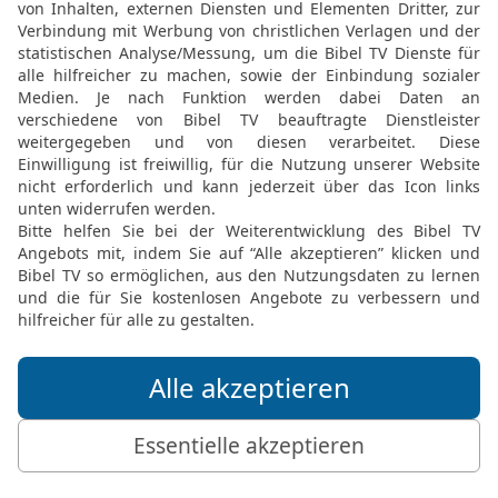
Sabbattag eine Arbeit ver
16
So sollen die Kinder 
Sabbat feiern für alle ih
17
Er ist ein ewiges Zei
Israels; denn in sechs 
gemacht; aber am siebten
18
Und als er mit Mose 
hatte, gab er ihm die be
Stein, beschrieben mit d
© 2000 Genfer Bibelgesellschaft
Möchtest du uns Feedback geben?
Bewertung der Bibelthek