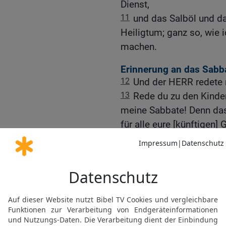
Dienst,
11
und das Salböl und d
Heiligtum; ganz so, wie i
machen.
Erinnerung an das Sabba
12
Und der HERR redete 
13
Rede du zu den Kindern
meine Sabbate! Denn das
für alle eure [künftigen] 
der HERR bin, der euch he
14
Und deshalb sollt ihr 
ist. Wer ihn entheiligt, 
eine Arbeit verrichtet, d
seinem Volk!
15
Sechs Tage soll man a
Sabbat völliger Ruhe, h