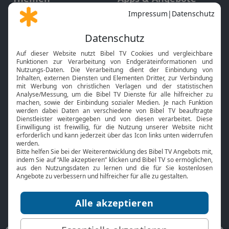
Gott und Bibel erklärt
Newsletter
Feiertage
Mobile App
Interviews
Kids App
Neuigkeiten
Smart TV
HbbTV
Bibelthek Online-Bibel
Nächster Gottesdienst
Bibel TV
Service
Über uns
Kontakt
Jobs
TV-Empfang
Presse
FAQ
Mediadaten