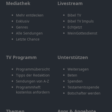
Mediathek
Livestream
Mehr entdecken
Bibel TV
Exklusiv
Bibel TV Impuls
Genres
EchtJetzt
Alle Sendungen
MeinGottesdienst
Letzte Chance
TV Programm
Unterstützen
Programmübersicht
Weitersagen
Tipps der Redaktion
Beten
Sendungen von A-Z
Spenden
Programmheft
Testamentsspende
kostenlos anfordern
Botschafter werden
Themen
Apps & Angebote