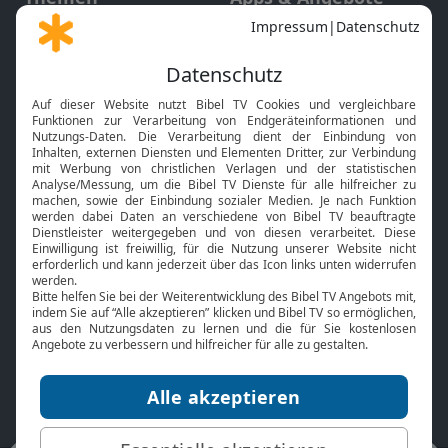
Gott und Bibel erklärt
Newsletter
Feiertage
Mobile App
Interviews
Kids App
Neuigkeiten
Smart TV
HbbTV
Bibelthek Online-Bibel
Nächster Gottesdienst
Bibel TV
Service
Über uns
Kontakt
Jobs
TV-Empfang
Presse
FAQ
Mediadaten