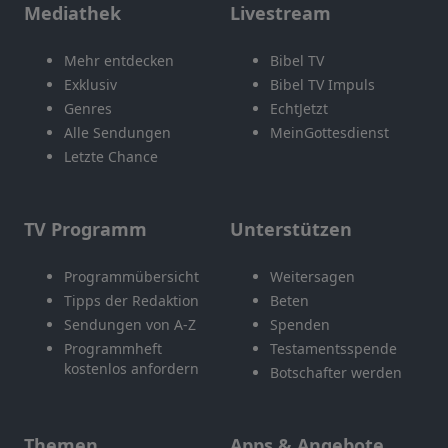
Mediathek
Livestream
Mehr entdecken
Bibel TV
Exklusiv
Bibel TV Impuls
Genres
EchtJetzt
Alle Sendungen
MeinGottesdienst
Letzte Chance
TV Programm
Unterstützen
Programmübersicht
Weitersagen
Tipps der Redaktion
Beten
Sendungen von A-Z
Spenden
Programmheft
Testamentsspende
kostenlos anfordern
Botschafter werden
Themen
Apps & Angebote