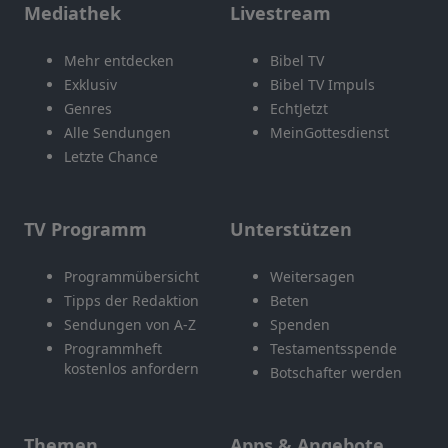
Mediathek
Livestream
Mehr entdecken
Bibel TV
Exklusiv
Bibel TV Impuls
Genres
EchtJetzt
Alle Sendungen
MeinGottesdienst
Letzte Chance
TV Programm
Unterstützen
Programmübersicht
Weitersagen
Tipps der Redaktion
Beten
Sendungen von A-Z
Spenden
Programmheft
Testamentsspende
kostenlos anfordern
Botschafter werden
Themen
Apps & Angebote