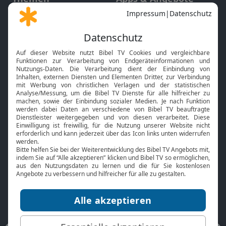
Gott und Bibel erklärt
Newsletter
Feiertage
Mobile App
Interviews
Kids App
Neuigkeiten
Smart TV
HbbTV
Bibelthek Online-Bibel
Nächster Gottesdienst
Bibel TV
Service
Über uns
Kontakt
Jobs
TV-Empfang
Presse
FAQ
Mediadaten