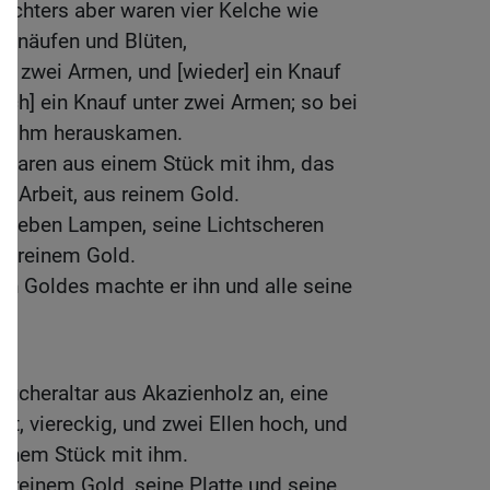
uchters aber waren vier Kelche wie
 Knäufen und Blüten,
er zwei Armen, und [wieder] ein Knauf
och] ein Knauf unter zwei Armen; so bei
us ihm herauskamen.
 waren aus einem Stück mit ihm, das
e Arbeit, aus reinem Gold.
 sieben Lampen, seine Lichtscheren
s reinem Gold.
en Goldes machte er ihn und alle seine
äucheraltar aus Akazienholz an, eine
eit, viereckig, und zwei Ellen hoch, und
einem Stück mit ihm.
t reinem Gold, seine Platte und seine