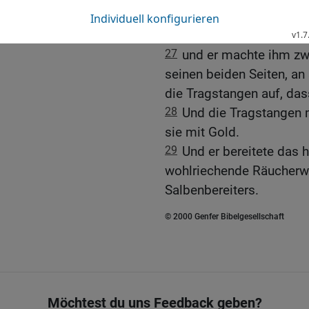
Wände ringsum und seine
einen goldenen Kranz;
27
und er machte ihm zw
seinen beiden Seiten, a
die Tragstangen auf, das
28
Und die Tragstangen 
sie mit Gold.
29
Und er bereitete das h
wohlriechende Räucherwe
Salbenbereiters.
© 2000 Genfer Bibelgesellschaft
Möchtest du uns Feedback geben?