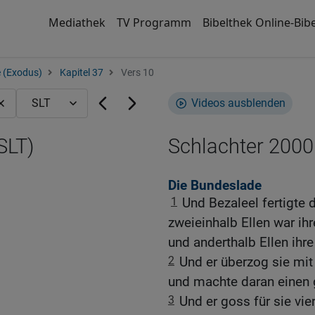
Mediathek
TV Programm
Bibelthek Online-Bibe
 (Exodus)
Kapitel 37
Vers 10
Videos ausblenden
SLT)
Schlachter 2000
Die Bundeslade
1
Und Bezaleel fertigte 
zweieinhalb Ellen war ihr
und anderthalb Ellen ihr
2
Und er überzog sie mi
und machte daran einen 
3
Und er goss für sie vie