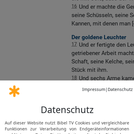
16
Und er machte die Ge
seine Schüsseln, seine S
Kannen, mit denen man [d
Der goldene Leuchter
17
Und er fertigte den Le
getriebener Arbeit macht
Schaft, seine Kelche, se
Stück mit ihm.
18
Und sechs Arme kamen
aus einer Seite des Leuc
Seite des Leuchters.
19
An dem einen Arm war
je ein Knauf und eine Bl
Kelche wie Mandelblüten,
diese Weise gingen die 