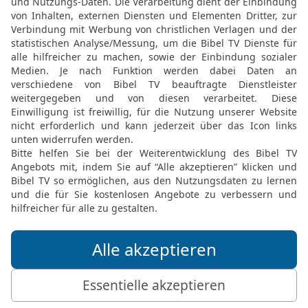
20
An dem Schaft des Le
Mandelblüten mit seinen
21
nämlich ein Knauf unt
unter zwei Armen, und [n
den sechs Armen, die a
22
Ihre Knäufe und Arme
Ganze war eine getrieben
23
Er machte auch seine
und seine Löschnäpfe au
24
Aus einem Talent rein
Geräte.
Der Räucheraltar
25
Er fertigte auch den R
Elle lang und eine Elle br
seine Hörner waren aus 
26
Und er überzog ihn mi