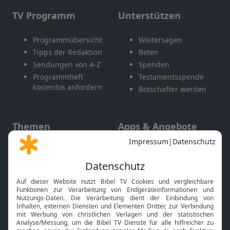
TV Programm
Unterstützen
Programmübersicht
Weitersagen
Tipps der Redaktion
Beten
Sendungen von A-Z
Spenden
Programmheft
Testamentsspende
kostenlos anfordern
Botschafter werden
Themen
Apps & Angebote
Gott und Bibel erklärt
Newsletter
Feiertage
Mobile App
Interviews
Kids App
Neuigkeiten
Smart TV
HbbTV
Bibelthek Online-Bibel
Nächster Gottesdienst