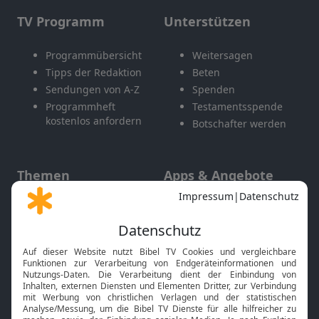
TV Programm
Unterstützen
Programmübersicht
Weitersagen
Tipps der Redaktion
Beten
Sendungen von A-Z
Spenden
Programmheft
Testamentsspende
kostenlos anfordern
Botschafter werden
Themen
Apps & Angebote
Gott und Bibel erklärt
Newsletter
Feiertage
Mobile App
Interviews
Kids App
Neuigkeiten
Smart TV
HbbTV
Bibelthek Online-Bibel
Nächster Gottesdienst