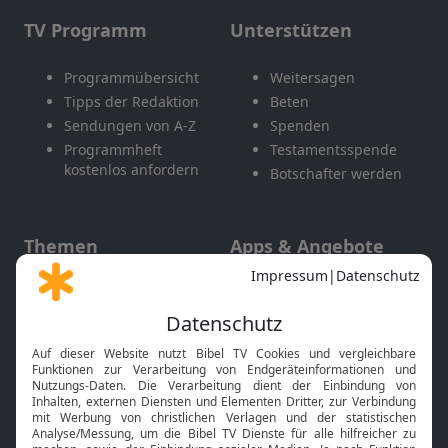
TV Programm
Unterstützen
Programmübersicht
Weitersagen
Tipps der Redaktion
Beten
Sendungen von A-Z
Spenden
Programmheft
Testamentsspende
kostenlos anfordern
Botschafter werden
Themen
Apps & Angebote
Gott und Bibel erklärt
Newsletter
Feiertage
Mobile App
Interviews
Kids App
Neuigkeiten
Smart TV
HbbTV
Bibelthek Online-Bibel
Nächster Gottesdienst