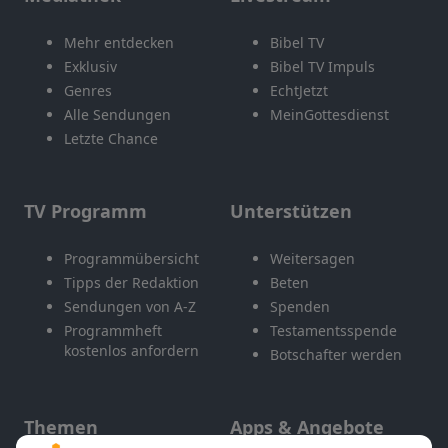
Mehr entdecken
Bibel TV
Exklusiv
Bibel TV Impuls
Genres
EchtJetzt
Alle Sendungen
MeinGottesdienst
Letzte Chance
TV Programm
Unterstützen
Programmübersicht
Weitersagen
Tipps der Redaktion
Beten
Sendungen von A-Z
Spenden
Programmheft
Testamentsspende
kostenlos anfordern
Botschafter werden
Themen
Apps & Angebote