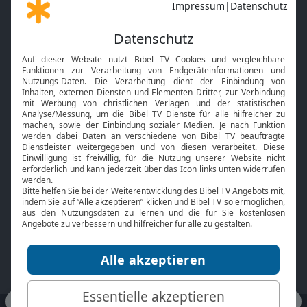
Gott und Bibel erklärt
Newsletter
Feiertage
Mobile App
Interviews
Kids App
Neuigkeiten
Smart TV
HbbTV
Bibelthek Online-Bibel
Nächster Gottesdienst
Bibel TV
Service
Über uns
Kontakt
Jobs
TV-Empfang
Presse
FAQ
Mediadaten