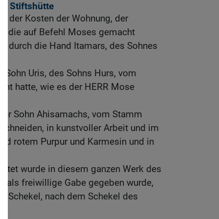
e Stiftshütte
ng der Kosten der Wohnung, der
, die auf Befehl Moses gemacht
ten durch die Hand Itamars, des Sohnes
r Sohn Uris, des Sohns Hurs, vom
cht hatte, wie es der HERR Mose
, der Sohn Ahisamachs, vom Stamm
schneiden, in kunstvoller Arbeit und im
nd rotem Purpur und Karmesin und in
beitet wurde in diesem ganzen Werk des
s als freiwillige Gabe gegeben wurde,
30 Schekel, nach dem Schekel des