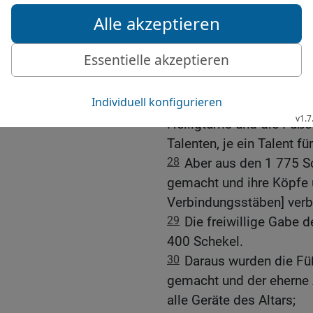
25
Das Silber aber von 
Talente und 1 775 Schek
26
Ein Beka je Kopf, ein
Heiligtums, von allen, d
darüber, 603 550 Mann.
27
Aus den 100 Talenten
Heiligtums und die Füße
Talenten, je ein Talent fü
28
Aber aus den 1 775 S
gemacht und ihre Köpfe 
Verbindungsstäben] ver
29
Die freiwillige Gabe 
400 Schekel.
30
Daraus wurden die Füß
gemacht und der eherne A
alle Geräte des Altars;