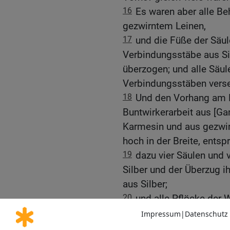
16
Es waren aber alle B
gezwirntem Leinen,
17
und die Füße der Säul
Verbindungsstäbe aus Sil
überzogen; und alle Säul
Verbindungsstäben vers
18
Und den Vorhang am E
Buntwirkerarbeit aus [G
Karmesin und aus gezwirn
hoch in der Breite, ent
19
dazu vier Säulen und 
Silber und der Überzug i
aus Silber;
20
und alle Pflöcke der
waren aus Erz.