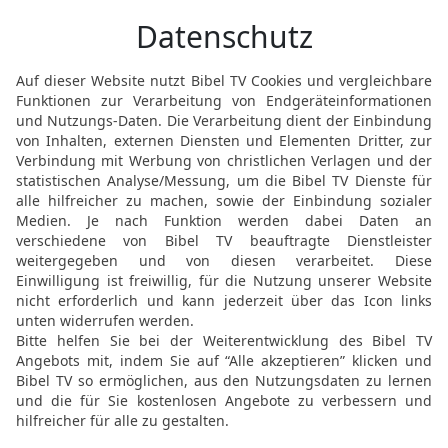
Kostenberechnung für di
21
Dies ist die Berechnu
Wohnung des Zeugnisses
wurde, mithilfe der Levi
Aarons, des Priesters,
22
nachdem Bezaleel, de
Stamm Juda, alles gema
geboten hatte;
23
und mit ihm Oholiab
Dan, ein Meister im Stein
Buntwirken von blauem u
Leinen.
24
Alles Gold, das verar
Heiligtums, das Gold, da
betrug 29 Talente und 7
Heiligtums.