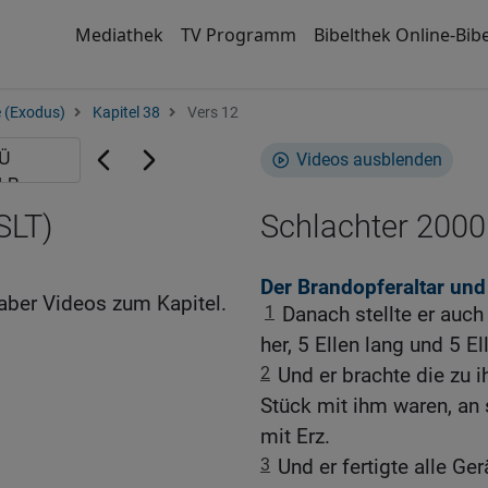
Mediathek
TV Programm
Bibelthek Online-Bibe
 (Exodus)
Kapitel 38
Vers 12
Videos ausblenden
SLT)
Schlachter 2000
Der Brandopferaltar un
aber Videos zum Kapitel.
1
Danach stellte er auch
her, 5 Ellen lang und 5 El
2
Und er brachte die zu 
Stück mit ihm waren, an 
mit Erz.
3
Und er fertigte alle Ge