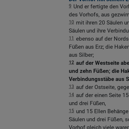
9
Und er fertigte den Vo
des Vorhofs, aus gezwirn
10
mit ihren 20 Säulen u
Säulen und ihre Verbindu
11
ebenso auf der Nords
Füßen aus Erz; die Hake
aus Silber;
12
auf der Westseite ab
und zehn Füßen; die Hak
Verbindungsstäbe aus Si
13
auf der Ostseite, geg
14
auf der einen Seite 15
und drei Füßen,
15
und 15 Ellen Behänge a
Säulen und drei Füßen, 
Vorhof gleich viele waren