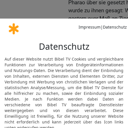
Pharao über sie gesetzt 
wurde zu ihnen gesagt: 
gestern euer Maß an Zieg
15
Da gingen die Aufsehe
zu dem Pharao und spra
Knechte so?
16
Man gibt deinen Knech
Macht die Ziegel! Und s
dein Volk versündigt sich
17
Er aber sprach: Ihr sei
Wir wollen hingehen un
18
So geht nun hin, arbei
aber die bestimmte Anzahl
19
Da sahen die Aufseher
schlimm stand, weil man 
der Zahl der Ziegel, die ih