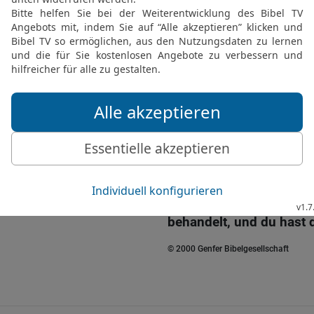
20
Und als sie von dem 
und Aaron an, die dort s
21
Da sprachen sie zu ih
es, dass ihr uns verhas
seinen Knechten und ihn
habt, um uns zu töten!
22
Da wandte sich Mose 
warum lässt du dein Vol
du mich hergesandt?
23
Denn seitdem ich hi
deinem Namen zu reden, 
behandelt, und du hast d
© 2000 Genfer Bibelgesellschaft