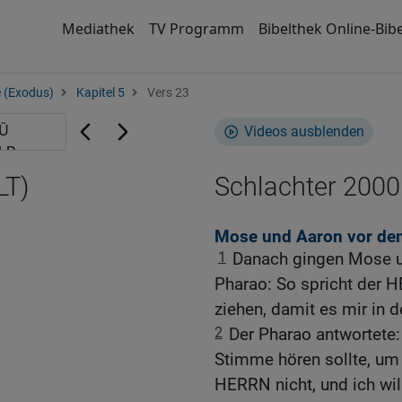
Mediathek
TV Programm
Bibelthek Online-Bibe
 (Exodus)
Kapitel 5
Vers 23
Videos ausblenden
LT)
Schlachter 2000
Mose und Aaron vor de
1
Danach gingen Mose u
Pharao: So spricht der H
ziehen, damit es mir in d
2
Der Pharao antwortete:
Stimme hören sollte, um 
HERRN nicht, und ich will