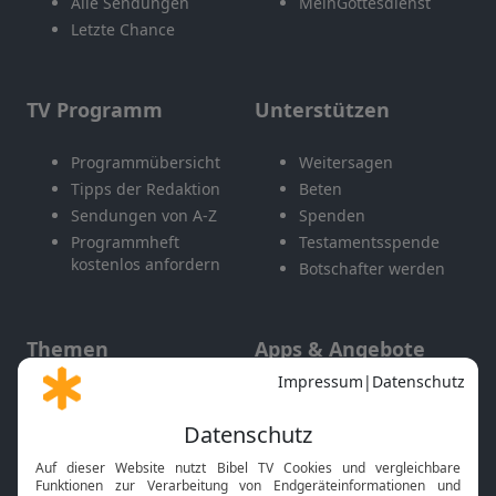
Alle Sendungen
MeinGottesdienst
Letzte Chance
TV Programm
Unterstützen
Programmübersicht
Weitersagen
Tipps der Redaktion
Beten
Sendungen von A-Z
Spenden
Programmheft
Testamentsspende
kostenlos anfordern
Botschafter werden
Themen
Apps & Angebote
Gott und Bibel erklärt
Newsletter
Feiertage
Mobile App
Interviews
Kids App
Neuigkeiten
Smart TV