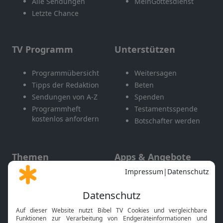
Alle Sendungen
MeinGottesdienst
Letzte Chance
TV Programm
Unterstützen
Programmübersicht
Weitersagen
Tipps der Redaktion
Beten
Sendungen von A-Z
Spenden
Programmheft
Testamentsspende
kostenlos anfordern
Botschafter werden
Themen
Apps & Angebote
Gott und Bibel erklärt
Newsletter
Feiertage
Mobile App
Interviews
Kids App
Neuigkeiten
Smart TV