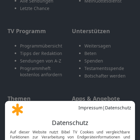
Alle Sendungen
MeinGottesdienst
Letzte Chance
TV Programm
Unterstützen
Programmübersicht
Weitersagen
Tipps der Redaktion
Beten
Sendungen von A-Z
Spenden
Programmheft
Testamentsspende
kostenlos anfordern
Botschafter werden
Themen
Apps & Angebote
Gott und Bibel erklärt
Newsletter
Feiertage
Mobile App
Interviews
Kids App
Neuigkeiten
Smart TV