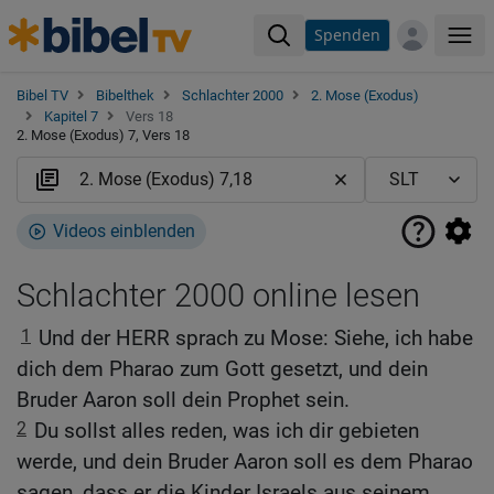
Spenden
Me
Bibel TV
Bibelthek
Schlachter 2000
2. Mose (Exodus)
Kapitel 7
Vers 18
2. Mose (Exodus) 7, Vers 18
Videos einblenden
Schlachter 2000 online lesen
1
Und der HERR sprach zu Mose: Siehe, ich habe
dich dem Pharao zum Gott gesetzt, und dein
Bruder Aaron soll dein Prophet sein.
2
Du sollst alles reden, was ich dir gebieten
werde, und dein Bruder Aaron soll es dem Pharao
sagen, dass er die Kinder Israels aus seinem