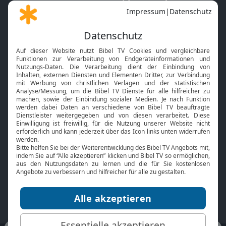
Gott und Bibel erklärt
Newsletter
Feiertage
Mobile App
Interviews
Kids App
Neuigkeiten
Smart TV
HbbTV
Bibelthek Online-Bibel
Nächster Gottesdienst
Bibel TV
Service
Über uns
Kontakt
Jobs
TV-Empfang
Presse
FAQ
Mediadaten