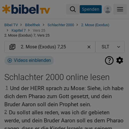
Spenden
Me
Bibel TV
Bibelthek
Schlachter 2000
2. Mose (Exodus)
Kapitel 7
Vers 25
2. Mose (Exodus) 7, Vers 25
Videos einblenden
Schlachter 2000 online lesen
1
Und der HERR sprach zu Mose: Siehe, ich habe
dich dem Pharao zum Gott gesetzt, und dein
Bruder Aaron soll dein Prophet sein.
2
Du sollst alles reden, was ich dir gebieten
werde, und dein Bruder Aaron soll es dem Pharao
sagen, dass er die Kinder Israels aus seinem