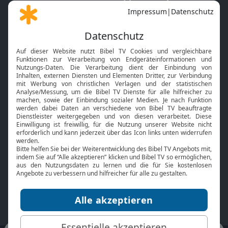
Gott und Bibel erklärt
Newsletter
Feiertage
Mobile App
Interviews
Kids App
Neuigkeiten
Smart TV
HbbTV
Bibelthek Online-Bibel
Nächster Gottesdienst
Bibel TV
Service
Über uns
Kontakt
Jobs
TV-Empfang
Presse
FAQ
Mediadaten