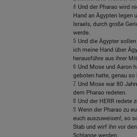
4
Und der Pharao wird ni
Hand an Ägypten legen u
Israels, durch große Ge
werde.
5
Und die Ägypter sollen
ich meine Hand über Ägy
herausführe aus ihrer Mit
6
Und Mose und Aaron ha
geboten hatte, genau so 
7
Und Mose war 80 Jahre 
dem Pharao redeten.
8
Und der HERR redete z
9
Wenn der Pharao zu euc
euch auszuweisen!, so s
Stab und wirf ihn vor den
Schlange werden.