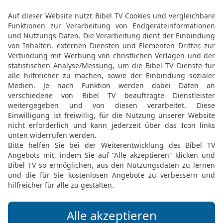
und über alle Wasserbec
im ganzen Land Ägypten B
steinernen [Gefäßen].
20
Und Mose und Aaron m
geboten hatte. Und er e
Pharao und seinen Knech
wurde alles Wasser im Ni
21
Und die Fische im Nil
sodass die Ägypter das N
das Blut war im ganzen 
22
Aber die ägyptischen 
Zauberkünsten. Und so v
und er hörte nicht auf si
23
Und der Pharao wand
sich auch das nicht zu H
24
Aber alle Ägypter gr