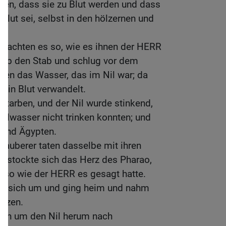
ken, dass sie zu Blut werden und dass
lut sei, selbst in den hölzernen und
achten es so, wie es ihnen der HERR
rhob den Stab und schlug vor dem
ten das Wasser, das im Nil war; da
l in Blut verwandelt.
 starben, und der Nil wurde stinkend,
ilwasser nicht trinken konnten; und
Land Ägypten.
Zauberer taten dasselbe mit ihren
erstockte sich das Herz des Pharao,
e, so wie der HERR es gesagt hatte.
te sich um und ging heim und nahm
erzen.
uben um den Nil herum nach