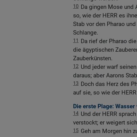
10
Da gingen Mose und 
so, wie der HERR es ihn
Stab vor den Pharao und 
Schlange.
11
Da rief der Pharao d
die ägyptischen Zauberer
Zauberkünsten.
12
Und jeder warf seinen
daraus; aber Aarons Stab
13
Doch das Herz des Pha
auf sie, so wie der HERR
Die erste Plage: Wasser 
14
Und der HERR sprach 
verstockt; er weigert sic
15
Geh am Morgen hin zu