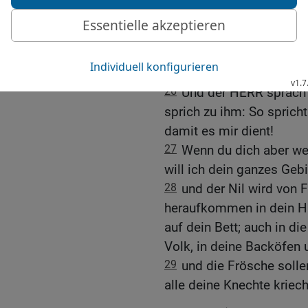
Trinkwasser; denn das Ni
25
Und das währte siebe
Nil geschlagen hatte.
Die zweite Plage: Frösc
26
Und der HERR sprach
sprich zu ihm: So sprich
damit es mir dient!
27
Wenn du dich aber wei
will ich dein ganzes Geb
28
und der Nil wird von 
heraufkommen in dein H
auf dein Bett; auch in di
Volk, in deine Backöfen 
29
und die Frösche solle
alle deine Knechte kriec