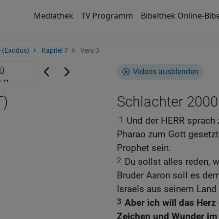
Mediathek
TV Programm
Bibelthek Online-Bibe
 (Exodus)
Kapitel 7
Vers 3
Videos ausblenden
T)
Schlachter 2000
1
Und der HERR sprach 
Pharao zum Gott gesetzt,
Prophet sein.
2
Du sollst alles reden, 
Bruder Aaron soll es dem
Israels aus seinem Land 
3
Aber ich will das Herz
Zeichen und Wunder im 