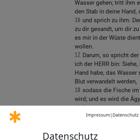
Wasser gehen; tritt ihm
den Stab in deine Hand, 
16
und sprich zu ihm: De
zu dir gesandt, um dir z
es mir in der Wüste dient
wollen.
17
Darum, so spricht der
ich der HERR bin: Siehe, 
Hand habe, das Wasser sc
Blut verwandelt werden,
18
sodass die Fische im 
wird; und es wird die Äg
trinken.
19
Und der HERR sprach
Stab und strecke deine 
über seine Nilarme, übe