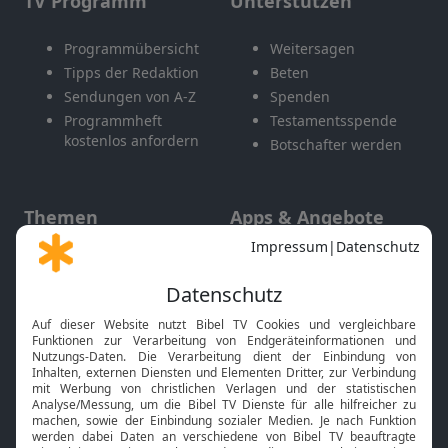
TV Programm
Unterstützen
Programmübersicht
Weitersagen
Tipps der Redaktion
Beten
Sendungen von A-Z
Spenden
Programmheft
Testamentsspende
kostenlos anfordern
Botschafter werden
Themen
Apps & Angebote
Gott und Bibel erklärt
Newsletter
Feiertage
Mobile App
Interviews
Kids App
Neuigkeiten
Smart TV
HbbTV
Bibelthek Online-Bibel
Nächster Gottesdienst