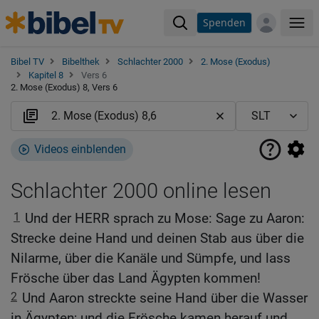
Spenden
Me
Bibel TV
Bibelthek
Schlachter 2000
2. Mose (Exodus)
Kapitel 8
Vers 6
2. Mose (Exodus) 8, Vers 6
Videos einblenden
Schlachter 2000 online lesen
1
Und der HERR sprach zu Mose: Sage zu Aaron:
Strecke deine Hand und deinen Stab aus über die
Nilarme, über die Kanäle und Sümpfe, und lass
Frösche über das Land Ägypten kommen!
2
Und Aaron streckte seine Hand über die Wasser
in Ägypten; und die Frösche kamen herauf und