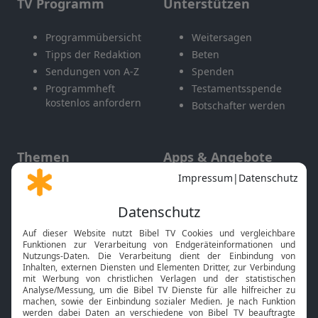
TV Programm
Unterstützen
Programmübersicht
Weitersagen
Tipps der Redaktion
Beten
Sendungen von A-Z
Spenden
Programmheft
Testamentsspende
kostenlos anfordern
Botschafter werden
Themen
Apps & Angebote
Gott und Bibel erklärt
Newsletter
Feiertage
Mobile App
Interviews
Kids App
Neuigkeiten
Smart TV
HbbTV
Bibelthek Online-Bibel
Nächster Gottesdienst