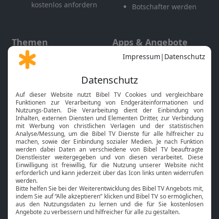
kostenlos anfordern
Botschafter werden
Themen
Apps & Angebote
Gott und Bibel erklärt
Newsletter
Feiertage
Mobile App
Interviews
Kids App
Neuigkeiten
Smart TV
HbbTV
Bibelthek Online-Bibel
Nächster Gottesdienst
Bibel TV
Service
Über uns
Kontakt
Jobs
TV-Empfang
Presse
FAQ