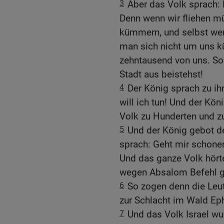
3
Aber das Volk sprach: D
Denn wenn wir fliehen m
kümmern, und selbst we
man sich nicht um uns kü
zehntausend von uns. So 
Stadt aus beistehst!
4
Der König sprach zu ih
will ich tun! Und der Kö
Volk zu Hunderten und z
5
Und der König gebot d
sprach: Geht mir schon
Und das ganze Volk hörte
wegen Absalom Befehl g
6
So zogen denn die Leut
zur Schlacht im Wald Ep
7
Und das Volk Israel wu