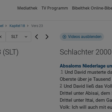
Mediathek
TV Programm
Bibelthek Online-Bibe
el
Kapitel 18
Vers 23
Videos ausblenden
 (SLT)
Schlachter 2000
Absaloms Niederlage u
1
Und David musterte da
Oberste über je Tausend 
2
Und David ließ das Volk
Drittel unter Abisai, dem
Drittel unter Ittai, dem 
Volk: Ich will auch mit e