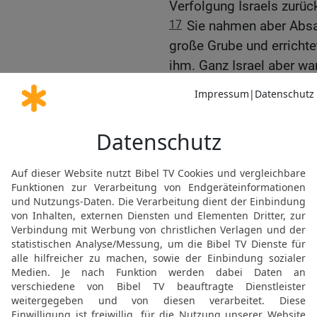
Verfolgung Israels zurüc
17
Sie nahmen aber Absa
große Grube und errichte
ihm. Ganz Israel aber war
18
Absalom aber hatte z
genommen und für sich au
denn er sprach: Ich hab
Erinnerung zu halten; un
seinem Namen, und man
bis zu diesem Tag.
19
Achimaaz aber, der So
hinlaufen und dem König 
HERR ihm Recht verschaf
20
Joab aber sprach zu i
Botschaft! An einem and
bringen, heute aber kann