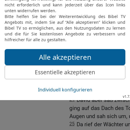
denn der Sohn des Königs
21
Aber zu dem Kuschite
König, was du gesehen ha
Joab und lief davon.
22
Achimaaz aber, der S
Wie es auch kommen mag
Kuschiten herlaufen! Jo
laufen, mein Sohn? Dir w
Botschaft zuteil!
23
— Wie es auch kommen
sprach er zu ihm: So la
Jordanaue und kam dem
24
David aber saß zwisc
ging auf das Dach des To
Augen und sah sich um, u
25
Da rief der Wächter 