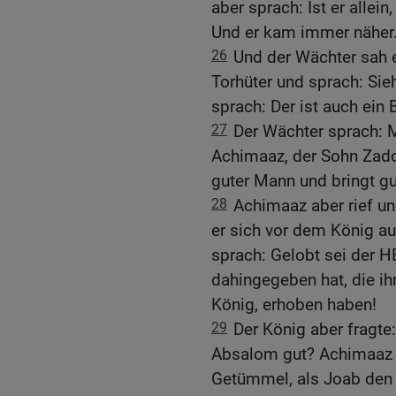
aber sprach: Ist er allei
Und er kam immer näher
26
Und der Wächter sah 
Torhüter und sprach: Sieh
sprach: Der ist auch ein 
27
Der Wächter sprach: Mi
Achimaaz, der Sohn Zadok
guter Mann und bringt gu
28
Achimaaz aber rief un
er sich vor dem König au
sprach: Gelobt sei der HE
dahingegeben hat, die i
König, erhoben haben!
29
Der König aber fragt
Absalom gut? Achimaaz a
Getümmel, als Joab den