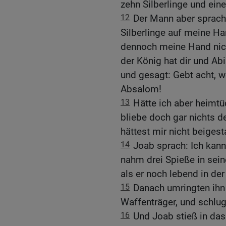
zehn Silberlinge und ein
12
Der Mann aber sprach
Silberlinge auf meine H
dennoch meine Hand nich
der König hat dir und Ab
und gesagt: Gebt acht, w
Absalom!
13
Hätte ich aber heimtü
bliebe doch gar nichts d
hättest mir nicht beiges
14
Joab sprach: Ich kann 
nahm drei Spieße in sein
als er noch lebend in der
15
Danach umringten ihn
Waffenträger, und schlu
16
Und Joab stieß in das