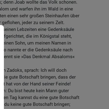
k; denn Joab wollte das Volk schonen.
lom und warfen ihn im Wald in eine
ten einen sehr großen Steinhaufen über
 geflohen, jeder zu seinem Zelt.
u seinen Lebzeiten eine Gedenksäule
fgerichtet, die im Königstal steht,
e keinen Sohn, um meinen Namen in
d so nannte er die Gedenksäule nach
 nennt sie »Das Denkmal Absaloms«
hn Zadoks, sprach: Ich will doch
die gute Botschaft bringen, dass der
ft hat von der Hand seiner Feinde!
hm: Du bist heute kein Mann guter
eren Tag kannst du eine gute Botschaft
st du keine gute Botschaft bringen;