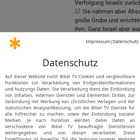
Verfolgung Israels zurüc
17
Sie nahmen aber Absa
große Grube und errichte
ihm. Ganz Israel aber war
18
Absalom aber hatte z
genommen und für sich au
denn er sprach: Ich hab
Erinnerung zu halten; un
seinem Namen, und man
bis zu diesem Tag.
19
Achimaaz aber, der So
hinlaufen und dem König 
HERR ihm Recht verschaf
20
Joab aber sprach zu i
Botschaft! An einem and
bringen, heute aber kann