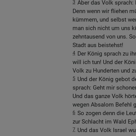
3
Aber das Volk sprach: D
Denn wenn wir fliehen m
kümmern, und selbst we
man sich nicht um uns kü
zehntausend von uns. So 
Stadt aus beistehst!
4
Der König sprach zu ih
will ich tun! Und der Kö
Volk zu Hunderten und z
5
Und der König gebot d
sprach: Geht mir schon
Und das ganze Volk hörte
wegen Absalom Befehl g
6
So zogen denn die Leut
zur Schlacht im Wald Ep
7
Und das Volk Israel wu