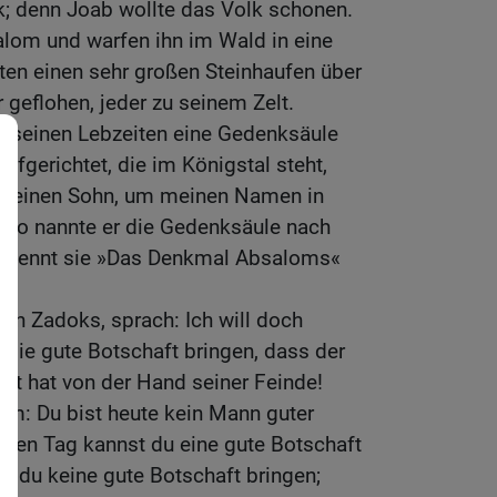
k; denn Joab wollte das Volk schonen.
lom und warfen ihn im Wald in eine
ten einen sehr großen Steinhaufen über
 geflohen, jeder zu seinem Zelt.
u seinen Lebzeiten eine Gedenksäule
fgerichtet, die im Königstal steht,
e keinen Sohn, um meinen Namen in
d so nannte er die Gedenksäule nach
 nennt sie »Das Denkmal Absaloms«
hn Zadoks, sprach: Ich will doch
die gute Botschaft bringen, dass der
ft hat von der Hand seiner Feinde!
hm: Du bist heute kein Mann guter
eren Tag kannst du eine gute Botschaft
st du keine gute Botschaft bringen;