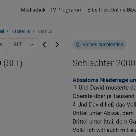
Mediathek
TV Programm
Bibelthek Online-Bibe
el
Kapitel 18
Vers 30
Videos ausblenden
 (SLT)
Schlachter 2000
Absaloms Niederlage u
1
Und David musterte da
Oberste über je Tausend 
2
Und David ließ das Volk
Drittel unter Abisai, dem
Drittel unter Ittai, dem 
Volk: Ich will auch mit e