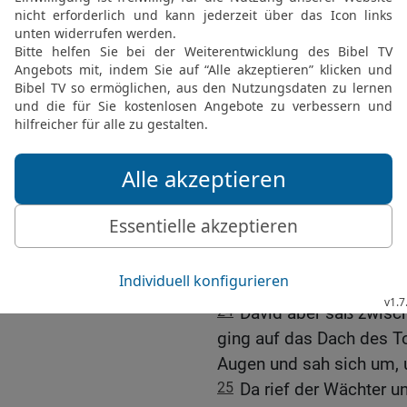
denn der Sohn des Königs
21
Aber zu dem Kuschite
König, was du gesehen ha
Joab und lief davon.
22
Achimaaz aber, der S
Wie es auch kommen mag
Kuschiten herlaufen! Jo
laufen, mein Sohn? Dir w
Botschaft zuteil!
23
— Wie es auch kommen
er zu ihm: So lauf! Und 
und kam dem Kuschiten 
24
David aber saß zwisc
ging auf das Dach des To
Augen und sah sich um, u
25
Da rief der Wächter 