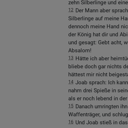
zehn Silberlinge und ein
12
Der Mann aber sprach
Silberlinge auf meine H
dennoch meine Hand nich
der König hat dir und Ab
und gesagt: Gebt acht, w
Absalom!
13
Hätte ich aber heimtü
bliebe doch gar nichts d
hättest mir nicht beiges
14
Joab sprach: Ich kann 
nahm drei Spieße in sein
als er noch lebend in der
15
Danach umringten ihn
Waffenträger, und schlu
16
Und Joab stieß in das