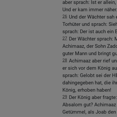
aber sprach: Ist er allei
Und er kam immer näher
26
Und der Wächter sah 
Torhüter und sprach: Sieh
sprach: Der ist auch ein 
27
Der Wächter sprach: Mi
Achimaaz, der Sohn Zadok
guter Mann und bringt gu
28
Achimaaz aber rief un
er sich vor dem König au
sprach: Gelobt sei der HE
dahingegeben hat, die i
König, erhoben haben!
29
Der König aber fragt
Absalom gut? Achimaaz a
Getümmel, als Joab den