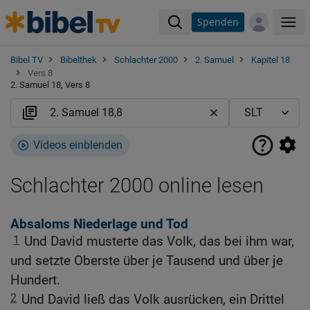
Spenden
Me
Bibel TV
Bibelthek
Schlachter 2000
2. Samuel
Kapitel 18
Vers 8
2. Samuel 18, Vers 8
Videos einblenden
Schlachter 2000 online lesen
Absaloms Niederlage und Tod
1
Und David musterte das Volk, das bei ihm war,
und setzte Oberste über je Tausend und über je
Hundert.
2
Und David ließ das Volk ausrücken, ein Drittel