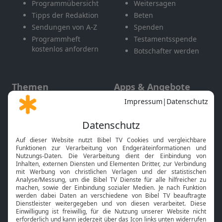
Programmübersicht
Weitersagen
Tipps der Redaktion
Beten
Sendungen von A-Z
Spenden
Programmheft
Testamentsspende
kostenlos anfordern
Botschafter werden
Themen
Apps & Angebote
Gott und Bibel erklärt
Newsletter
Feiertage
Mobile App
Interviews
Kids App
Neuigkeiten
Smart TV
HbbTV
Bibelthek Online-Bibel
Nächster Gottesdienst
Bibel TV
Service