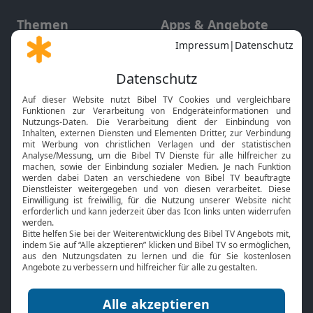
Themen
Apps & Angebote
Gott und Bibel erklärt
Newsletter
Feiertage
Mobile App
Interviews
Kids App
Neuigkeiten
Smart TV
HbbTV
Bibelthek Online-Bibel
Nächster Gottesdienst
Bibel TV
Service
Über uns
Kontakt
Jobs
TV-Empfang
Presse
FAQ
Mediadaten