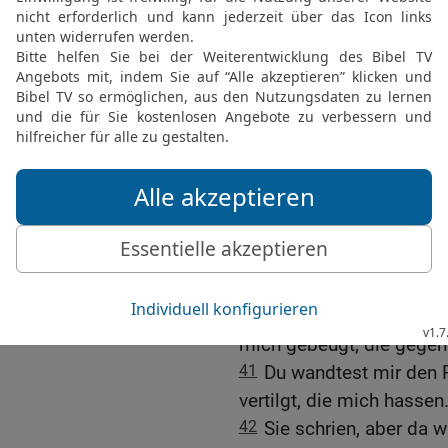
mich auf meine Höhen;
35
er lehrt meine Hände
Bogen spannen.
36
Du gibst mir den Schi
Herablassung macht mic
37
Du machst mir Raum 
nicht.
38
Ich jagte meinen Fein
nicht um, bis sie aufger
39
ich rieb sie auf und z
aufstehen konnten; sie f
40
Du hast mich gegürtet
mich gebeugt, die gegen
41
Du wandtest mir den 
vertilgt, die mich hassen
42
Sie schrien, aber da 