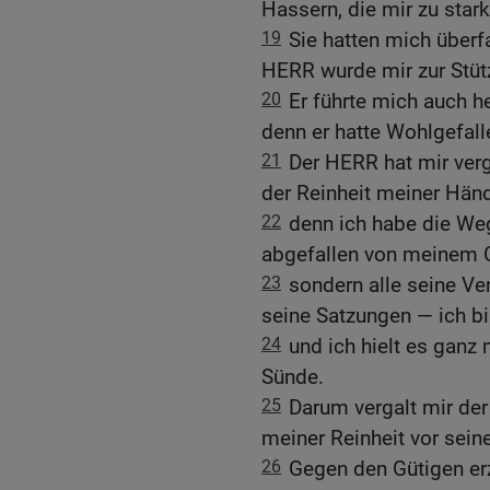
Hassern, die mir zu star
19
Sie hatten mich überf
HERR wurde mir zur Stüt
20
Er führte mich auch he
denn er hatte Wohlgefall
21
Der HERR hat mir verg
der Reinheit meiner Händ
22
denn ich habe die We
abgefallen von meinem G
23
sondern alle seine Ve
seine Satzungen — ich bi
24
und ich hielt es ganz
Sünde.
25
Darum vergalt mir de
meiner Reinheit vor sein
26
Gegen den Gütigen erz