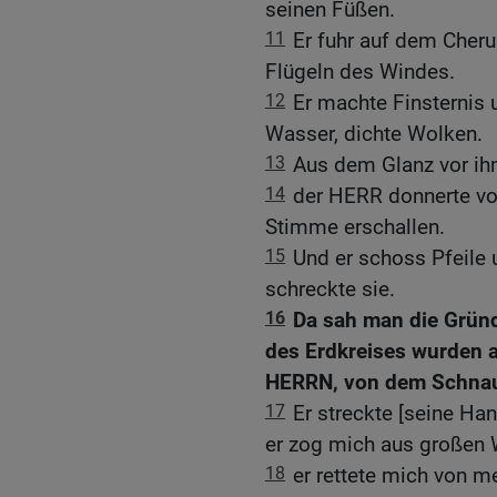
seinen Füßen.
11
Er fuhr auf dem Cheru
Flügeln des Windes.
12
Er machte Finsternis 
Wasser, dichte Wolken.
13
Aus dem Glanz vor ih
14
der HERR donnerte vo
Stimme erschallen.
15
Und er schoss Pfeile u
schreckte sie.
16
Da sah man die Grün
des Erdkreises wurden 
HERRN, von dem Schnau
17
Er streckte [seine Ha
er zog mich aus großen 
18
er rettete mich von 