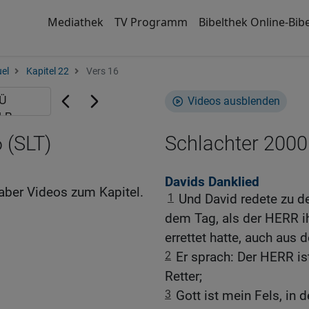
Mediathek
TV Programm
Bibelthek Online-Bibe
el
Kapitel 22
Vers 16
Videos ausblenden
 (SLT)
Schlachter 2000
Davids Danklied
aber Videos zum Kapitel.
1
Und David redete zu 
dem Tag, als der HERR ih
errettet hatte, auch aus 
2
Er sprach: Der HERR is
Retter;
3
Gott ist mein Fels, in