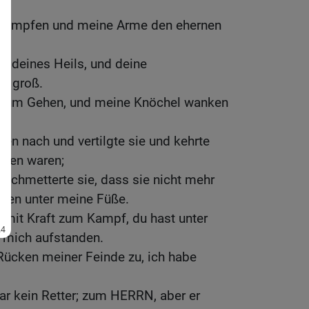
 kämpfen und meine Arme den ehernen
ld deines Heils, und deine
h groß.
zum Gehen, und meine Knöchel wanken
den nach und vertilgte sie und kehrte
ieben waren;
erschmetterte sie, dass sie nicht mehr
ielen unter meine Füße.
 mit Kraft zum Kampf, du hast unter
 mich aufstanden.
Rücken meiner Feinde zu, ich habe
.
war kein Retter; zum HERRN, aber er