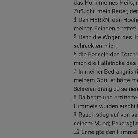
das Horn meines Heils, 
Zuflucht, mein Retter, de
4
Den HERRN, den Hochge
meinen Feinden errettet!
5
Denn die Wogen des To
schreckten mich;
6
die Fesseln des Totenr
mich die Fallstricke des
7
In meiner Bedrängnis r
meinem Gott; er hörte m
Schreien drang zu seinen
8
Da bebte und erzitterte
Himmels wurden erschütte
9
Rauch stieg auf von s
seinem Mund; Feuersglut
10
Er neigte den Himmel 