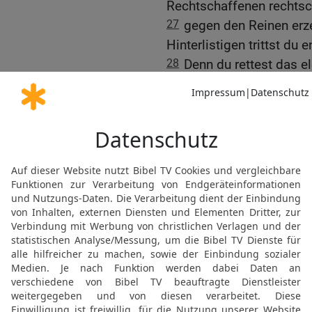
Rechtschaffenen rechtsc
27
gegen den Reinen erze
Hinterlistigen trittst du 
28
Denn du rettest das e
gegen die Stolzen — du er
29
Denn du, HERR, bist 
Finsternis licht;
30
denn mit dir kann ich
meinem Gott über die Ma
31
Dieser Gott — sein W
HERRN ist geläutert; er is
32
Denn wer ist Gott auß
außer unserem Gott?
33
Gott ist es, der mich
unsträflich macht.
34
Er macht meine Füße d