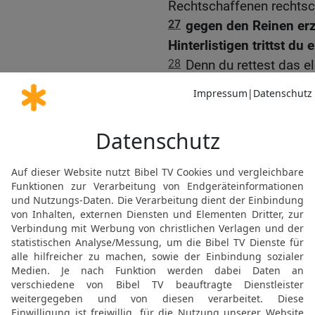
Rechtschaffenen rechtsc
27
gegen den Reinen erz
Hinterlistigen trittst du
28
Denn du rettest das e
gegen die Stolzen — du er
29
Denn du, HERR, bist 
Finsternis licht;
30
denn mit dir kann ich
meinem Gott über die Ma
31
Dieser Gott — sein W
HERRN ist geläutert; er is
32
Denn wer ist Gott auß
außer unserem Gott?
33
Gott ist es, der mich
unsträflich macht.
34
Er macht meine Füße d