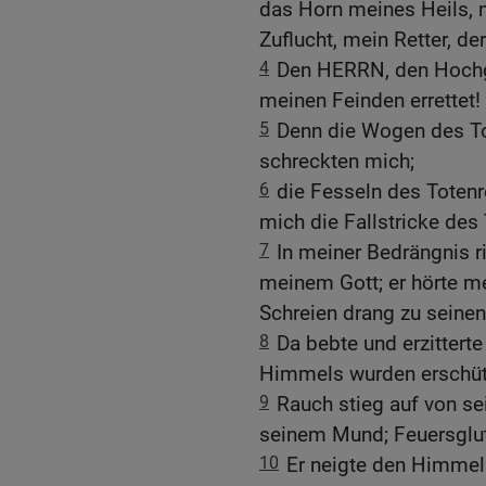
das Horn meines Heils, 
Zuflucht, mein Retter, de
4
Den HERRN, den Hochge
meinen Feinden errettet!
5
Denn die Wogen des To
schreckten mich;
6
die Fesseln des Totenr
mich die Fallstricke des
7
In meiner Bedrängnis r
meinem Gott; er hörte m
Schreien drang zu seinen
8
Da bebte und erzitterte
Himmels wurden erschütte
9
Rauch stieg auf von s
seinem Mund; Feuersglut
10
Er neigte den Himmel 