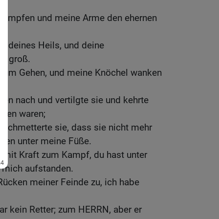
 kämpfen und meine Arme den ehernen
ld deines Heils, und deine
h groß.
zum Gehen, und meine Knöchel wanken
den nach und vertilgte sie und kehrte
ieben waren;
erschmetterte sie, dass sie nicht mehr
ielen unter meine Füße.
 mit Kraft zum Kampf, du hast unter
 mich aufstanden.
Rücken meiner Feinde zu, ich habe
.
war kein Retter; zum HERRN, aber er