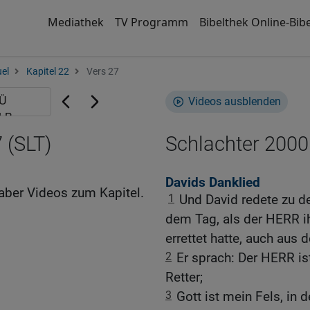
Mediathek
TV Programm
Bibelthek Online-Bibe
el
Kapitel 22
Vers 27
Videos ausblenden
 (SLT)
Schlachter 2000
Davids Danklied
aber Videos zum Kapitel.
1
Und David redete zu 
dem Tag, als der HERR ih
errettet hatte, auch aus 
2
Er sprach: Der HERR is
Retter;
3
Gott ist mein Fels, in