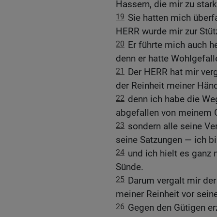
Hassern, die mir zu star
19
Sie hatten mich überf
HERR wurde mir zur Stüt
20
Er führte mich auch he
denn er hatte Wohlgefall
21
Der HERR hat mir verg
der Reinheit meiner Händ
22
denn ich habe die We
abgefallen von meinem G
23
sondern alle seine Ve
seine Satzungen — ich bi
24
und ich hielt es ganz
Sünde.
25
Darum vergalt mir de
meiner Reinheit vor sein
26
Gegen den Gütigen erz