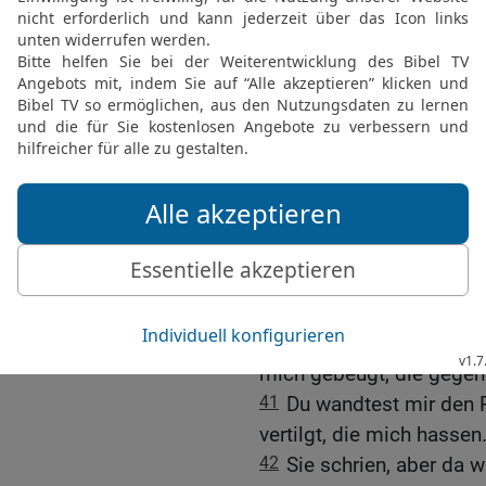
mich auf meine Höhen;
35
er lehrt meine Hände
Bogen spannen.
36
Du gibst mir den Schi
Herablassung macht mic
37
Du machst mir Raum 
nicht.
38
Ich jagte meinen Fein
nicht um, bis sie aufger
39
ich rieb sie auf und z
aufstehen konnten; sie f
40
Du hast mich gegürtet
mich gebeugt, die gegen
41
Du wandtest mir den 
vertilgt, die mich hassen
42
Sie schrien, aber da 