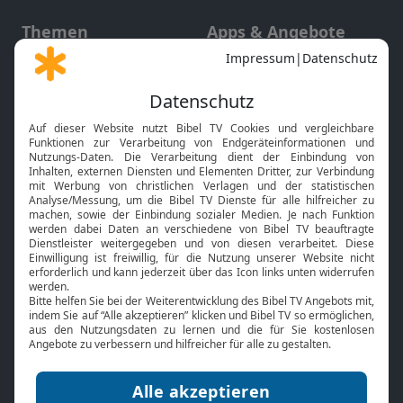
Themen
Apps & Angebote
Gott und Bibel erklärt
Newsletter
Feiertage
Mobile App
Interviews
Kids App
Neuigkeiten
Smart TV
HbbTV
Bibelthek Online-Bibel
Nächster Gottesdienst
Bibel TV
Service
Über uns
Kontakt
Jobs
TV-Empfang
Presse
FAQ
Mediadaten