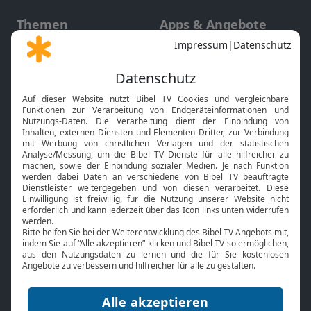
Themen
Apps & Angebote
Gott und Bibel erklärt
Newsletter
Feiertage
Mobile App
Interviews
Kids App
Neuigkeiten
Smart TV
HbbTV
Bibelthek Online-Bibel
Nächster Gottesdienst
Bibel TV
Service
Über uns
Kontakt
Jobs
TV-Empfang
Presse
FAQ
Mediadaten