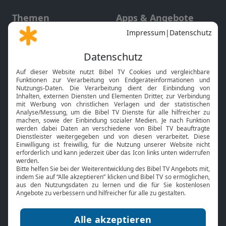
Themen
Apps & Angebote
Gott und Bibel erklärt
Newsletter
Feiertage
Mobile App
Interviews
Kids App
Neuigkeiten
Smart TV
HbbTV
Bibelthek Online-Bibel
Nächster Gottesdienst
Bibel TV
Service
Über uns
Kontakt
Jobs
TV-Empfang
Presse
FAQ
Mediadaten