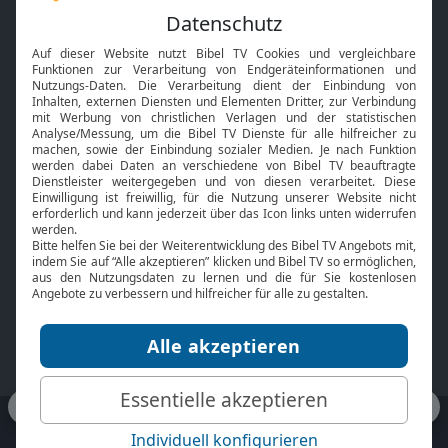
Feiertage
Mobile App
Interviews
Kids App
Neuigkeiten
Smart TV
HbbTV
Bibelthek Online-Bibel
Nächster Gottesdienst
Bibel TV
Service
Über uns
Kontakt
Jobs
TV-Empfang
Presse
FAQ
Mediadaten
bibeltv.de:
Impressum
Datenschutz
Nutzungsbedingungen
Fakten Bibel TV App