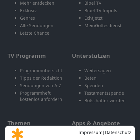
Mehr entdecken
Bibel TV
Exklusiv
Bibel TV Impuls
Genres
EchtJetzt
Alle Sendungen
MeinGottesdienst
Letzte Chance
TV Programm
Unterstützen
Programmübersicht
Weitersagen
Tipps der Redaktion
Beten
Sendungen von A-Z
Spenden
Programmheft
Testamentsspende
kostenlos anfordern
Botschafter werden
Themen
Apps & Angebote
Gott und Bibel erklärt
Newsletter