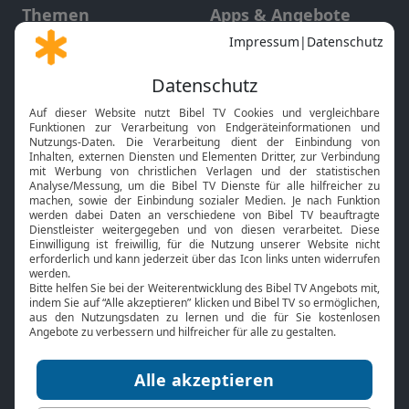
Themen
Apps & Angebote
Gott und Bibel erklärt
Newsletter
Feiertage
Mobile App
Interviews
Kids App
Neuigkeiten
Smart TV
HbbTV
Bibelthek Online-Bibel
Nächster Gottesdienst
Bibel TV
Service
Über uns
Kontakt
Jobs
TV-Empfang
Presse
FAQ
Mediadaten