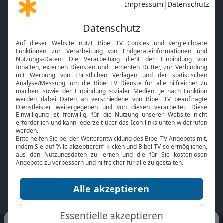
Gott und Bibel erklärt
Newsletter
Feiertage
Mobile App
Interviews
Kids App
Neuigkeiten
Smart TV
HbbTV
Bibelthek Online-Bibel
Nächster Gottesdienst
Bibel TV
Service
Über uns
Kontakt
Jobs
TV-Empfang
Presse
FAQ
Mediadaten