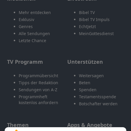
Mehr entdecken
Bibel TV
Exklusiv
Bibel TV Impuls
Genres
EchtJetzt
Alle Sendungen
MeinGottesdienst
Letzte Chance
TV Programm
Unterstützen
Programmübersicht
Weitersagen
Tipps der Redaktion
Beten
Sendungen von A-Z
Spenden
Programmheft
Testamentsspende
kostenlos anfordern
Botschafter werden
Themen
Apps & Angebote