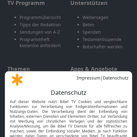
TV Programm
Unterstützen
Programmübersicht
Weitersagen
Tipps der Redaktion
Beten
Sendungen von A-Z
Spenden
Programmheft
Testamentsspende
kostenlos anfordern
Botschafter werden
Themen
Apps & Angebote
Gott und Bibel erklärt
Newsletter
Feiertage
Mobile App
Interviews
Kids App
Neuigkeiten
Smart TV
HbbTV
Bibelthek Online-Bibel
Nächster Gottesdienst