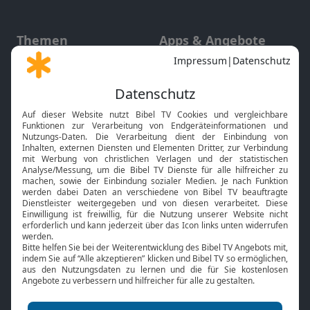
Themen
Apps & Angebote
Gott und Bibel erklärt
Newsletter
Feiertage
Mobile App
Interviews
Kids App
Neuigkeiten
Smart TV
HbbTV
Bibelthek Online-Bibel
Nächster Gottesdienst
Bibel TV
Service
Über uns
Kontakt
Jobs
TV-Empfang
Presse
FAQ
Mediadaten