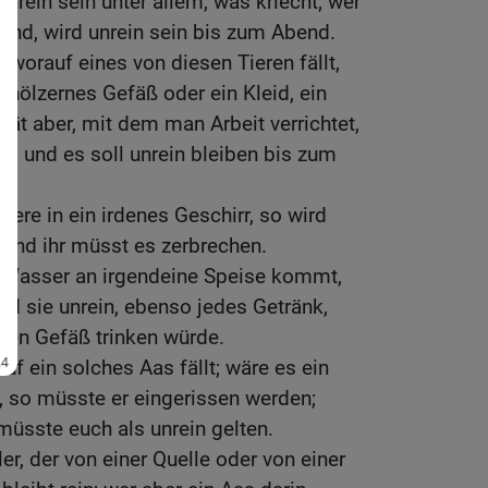
unrein sein unter allem, was kriecht; wer
 sind, wird unrein sein bis zum Abend.
, worauf eines von diesen Tieren fällt,
in hölzernes Gefäß oder ein Kleid, ein
erät aber, mit dem man Arbeit verrichtet,
n, und es soll unrein bleiben bis zum
.
Tiere in ein irdenes Geschirr, so wird
, und ihr müsst es zerbrechen.
Wasser an irgendeine Speise kommt,
ird sie unrein, ebenso jedes Getränk,
en Gefäß trinken würde.
auf ein solches Aas fällt; wäre es ein
 so müsste er eingerissen werden;
müsste euch als unrein gelten.
, der von einer Quelle oder von einer