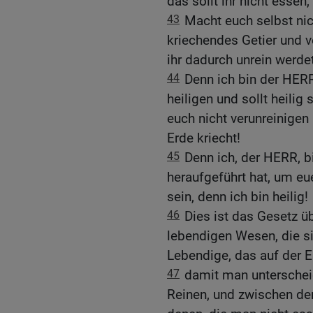
das sollt ihr nicht essen,
43
Macht euch selbst nic
kriechendes Getier und v
ihr dadurch unrein werdet
44
Denn ich bin der HERR,
heiligen und sollt heilig s
euch nicht verunreinigen
Erde kriecht!
45
Denn ich, der HERR, 
heraufgeführt hat, um eue
sein, denn ich bin heilig!
46
Dies ist das Gesetz ü
lebendigen Wesen, die s
Lebendige, das auf der E
47
damit man untersche
Reinen, und zwischen de