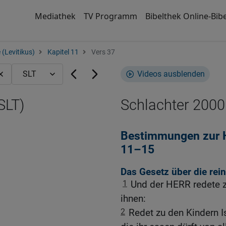
Mediathek
TV Programm
Bibelthek Online-Bibe
 (Levitikus)
Kapitel 11
Vers 37
Videos ausblenden
SLT)
Schlachter 2000
Bestimmungen zur H
11–15
Das Gesetz über die rei
1
Und der HERR redete 
ihnen:
2
Redet zu den Kindern Is