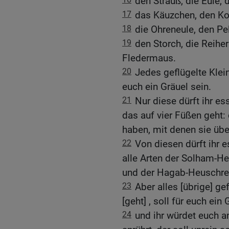
den Strauß, die Eule,
17
das Käuzchen, den Ko
18
die Ohreneule, den Pe
19
den Storch, die Reihe
Fledermaus.
20
Jedes geflügelte Klein
euch ein Gräuel sein.
21
Nur diese dürft ihr es
das auf vier Füßen geht:
haben, mit denen sie üb
22
Von diesen dürft ihr 
alle Arten der Solham-H
und der Hagab-Heuschre
23
Aber alles [übrige] ge
[geht] , soll für euch ein 
24
und ihr würdet euch an