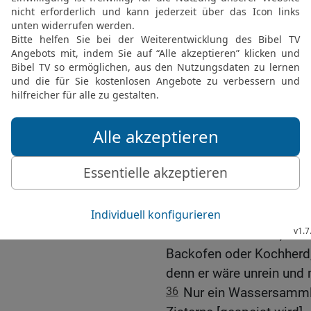
Diese sollen für euch 
sie anrührt, wenn sie tot
32
Auch wird alles unrein
wenn es tot ist, sei es e
Fell oder ein Sack; ein G
soll man ins Wasser lege
Abend; dann wird es rein
33
Fällt aber eines jener 
sein ganzer Inhalt unrein
34
Wenn etwas von dem 
die man essen will, so w
das man aus einem solch
35
Alles wird unrein, wor
Backofen oder Kochherd,
denn er wäre unrein und 
36
Nur ein Wassersammler