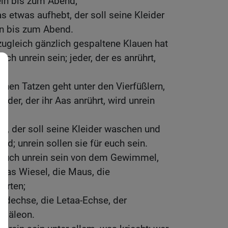
sein bis zum Abend;
s etwas aufhebt, der soll seine Kleider
in bis zum Abend.
 zugleich gänzlich gespaltene Klauen hat
uch unrein sein; jeder, der es anrührt,
inen Tatzen geht unter den Vierfüßlern,
 jeder, der ihr Aas anrührt, wird unrein
bt, der soll seine Kleider waschen und
nd; unrein sollen sie für euch sein.
r euch unrein sein von dem Gewimmel,
 das Wiesel, die Maus, die
arten;
idechse, die Letaa-Echse, der
amäleon.