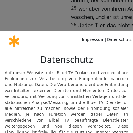
anrührt, der soll unrein 
25
wer aber von ihrem Aa
waschen, und er ist unre
26
Jedes Tier, das nicht
und wiederkäut, soll für e
wird unrein.
27
Auch alles, was auf se
soll für euch unrein sein;
sein bis zum Abend;
28
und wer ihr Aas aufhe
bleibt unrein bis zum Abe
29
Auch diese sollen fü
das auf der Erde kriecht:
verschiedenen Eidechsen
30
der Gecko, die Mauere
Salamander und das Ch
31