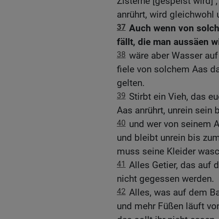
Zisterne [gespeist wird] ,
anrührt, wird gleichwohl 
37
Auch wenn von solch
fällt, die man aussäen wi
38
wäre aber Wasser au
fiele von solchem Aas da
gelten.
39
Stirbt ein Vieh, das e
Aas anrührt, unrein sein
40
und wer von seinem Aa
und bleibt unrein bis zu
muss seine Kleider wasc
41
Alles Getier, das auf d
nicht gegessen werden.
42
Alles, was auf dem Ba
und mehr Füßen läuft von 