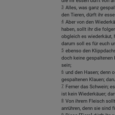
die ihr essen dürft von a
3
Alles, was ganz gespal
den Tieren, dürft ihr esse
4
Aber von den Wiederkä
haben, sollt ihr die fol
obgleich es wiederkäut, 
darum soll es für euch un
5
ebenso den Klippdachs;
doch keine gespaltenen K
sein;
6
und den Hasen; denn ob
gespaltenen Klauen; darum
7
Ferner das Schwein; es
ist kein Wiederkäuer; dar
8
Von ihrem Fleisch sollt
anrühren, denn sie sind f
9