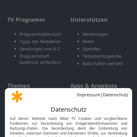
TV Programm
Unterstützen
Programmübersicht
Weitersagen
Tipps der Redaktion
Beten
Sendungen von A-Z
Spenden
Programmheft
Testamentsspende
kostenlos anfordern
Botschafter werden
Themen
Apps & Angebote
Gott und Bibel erklärt
Newsletter
Feiertage
Mobile App
Interviews
Kids App
Neuigkeiten
Smart TV
HbbTV
Bibelthek Online-Bibel