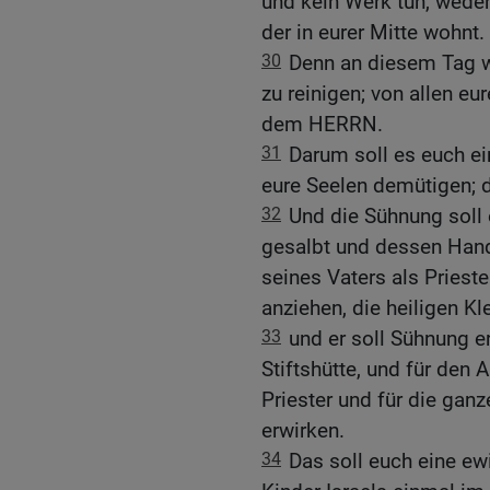
und kein Werk tun, wede
der in eurer Mitte wohnt.
30
Denn an diesem Tag w
zu reinigen; von allen eu
dem HERRN.
31
Darum soll es euch ein
eure Seelen demütigen; d
32
Und die Sühnung soll 
gesalbt und dessen Hand 
seines Vaters als Priester
anziehen, die heiligen Kle
33
und er soll Sühnung er
Stiftshütte, und für den A
Priester und für die gan
erwirken.
34
Das soll euch eine ewi