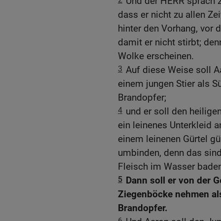
Und der HERR sprach z
dass er nicht zu allen Ze
hinter den Vorhang, vor d
damit er nicht stirbt; de
Wolke erscheinen.
3
Auf diese Weise soll A
einem jungen Stier als 
Brandopfer;
4
und er soll den heilige
ein leinenes Unterkleid 
einem leinenen Gürtel g
umbinden, denn das sind d
Fleisch im Wasser baden
5
Dann soll er von der G
Ziegenböcke nehmen als
Brandopfer.
6