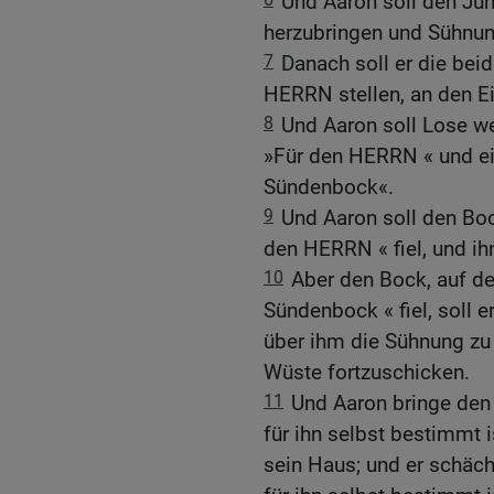
Und Aaron soll den Jun
herzubringen und Sühnung
7
Danach soll er die be
HERRN stellen, an den Ei
8
Und Aaron soll Lose we
»Für den HERRN « und ei
Sündenbock«.
9
Und Aaron soll den Boc
den HERRN « fiel, und ih
10
Aber den Bock, auf d
Sündenbock « fiel, soll 
über ihm die Sühnung zu 
Wüste fortzuschicken.
11
Und Aaron bringe den
für ihn selbst bestimmt 
sein Haus; und er schäc