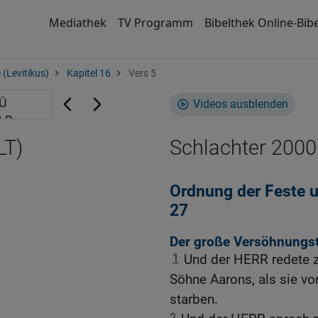
Mediathek
TV Programm
Bibelthek Online-Bibe
 (Levitikus)
Kapitel 16
Vers 5
Videos ausblenden
LT)
Schlachter 2000
Ordnung der Feste u
27
Der große Versöhnungs
1
Und der HERR redete 
Söhne Aarons, als sie v
starben.
2