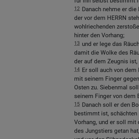
für ihn selbst bestimmt i
12
Danach nehme er die P
der vor dem HERRN steht
wohlriechenden zerstoße
hinter den Vorhang;
13
und er lege das Räuc
damit die Wolke des Räu
der auf dem Zeugnis ist, u
14
Er soll auch von dem
mit seinem Finger gegen
Osten zu. Siebenmal sol
seinem Finger von dem B
15
Danach soll er den Bo
bestimmt ist, schächten 
Vorhang, und er soll mit 
des Jungstiers getan hat