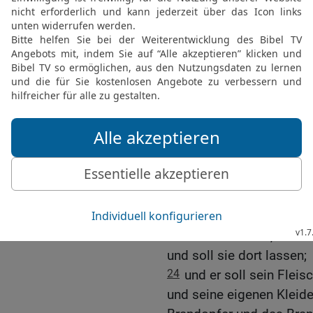
Und wenn er die Sühnu
die Stiftshütte und den A
herzubringen.
21
Und Aaron soll seine
lebendigen Bockes stütze
Israels und alle ihre Übe
bekennen, und er soll si
durch einen Mann, der ber
22
Und der Bock soll alle 
abgeschiedenes Land tra
Wüste.
23
Und Aaron soll in die 
Kleider ausziehen, die er
und soll sie dort lassen;
24
und er soll sein Fleis
und seine eigenen Kleid