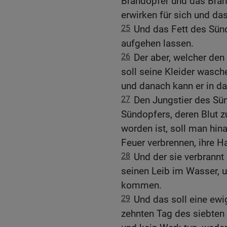
Brandopfer und das Bra
erwirken für sich und das
25
Und das Fett des Sünd
aufgehen lassen.
26
Der aber, welcher den
soll seine Kleider wasc
und danach kann er in 
27
Den Jungstier des Sü
Sündopfers, deren Blut z
worden ist, soll man hin
Feuer verbrennen, ihre Ha
28
Und der sie verbrannt
seinen Leib im Wasser, u
kommen.
29
Und das soll eine ewi
zehnten Tag des siebten 