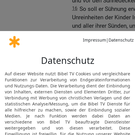
und vor den Sühnedeckel
16
So soll er Sühnung er
Unreinheiten der Kinder 
und aller ihrer Sünden, u
Stiftshütte, die sich mitt
17
Und kein Mensch soll i
hineingeht, um die Sühnu
wieder hinausgeht. Und s
sein Haus und die ganze
18
Und er soll hinausge
steht, und für ihn Sühnun
des Jungstieres und vo
die Hörner des Altars tun
19
und er soll mit seine
sprengen und ihn reinige
Kinder Israels.
20