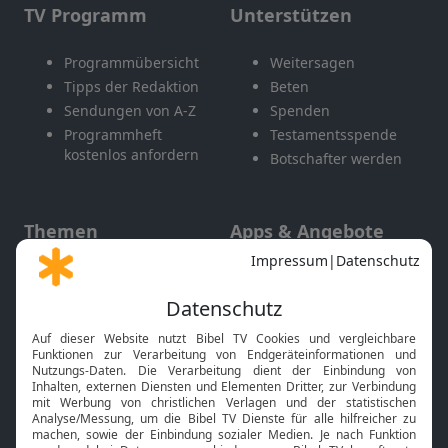
TV Programm
Unterstützen
Programmübersicht
Weitersagen
Tipps der Redaktion
Beten
Sendungen von A-Z
Spenden
Programmheft
Testamentsspende
kostenlos anfordern
Botschafter werden
Themen
Apps & Angebote
Gott und Bibel erklärt
Newsletter
Feiertage
Mobile App
Interviews
Kids App
Neuigkeiten
Smart TV
HbbTV
Bibelthek Online-Bibel
Nächster Gottesdienst