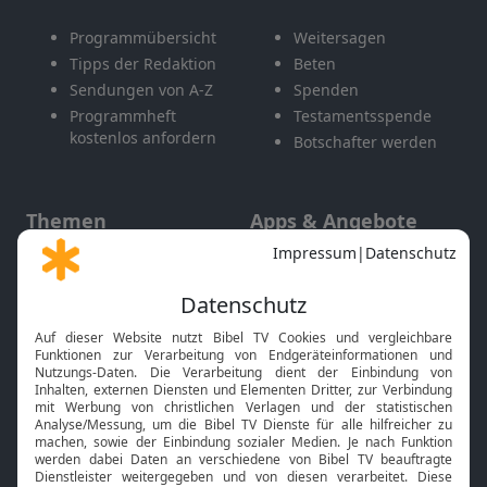
Programmübersicht
Weitersagen
Tipps der Redaktion
Beten
Sendungen von A-Z
Spenden
Programmheft
Testamentsspende
kostenlos anfordern
Botschafter werden
Themen
Apps & Angebote
Gott und Bibel erklärt
Newsletter
Feiertage
Mobile App
Interviews
Kids App
Neuigkeiten
Smart TV
HbbTV
Bibelthek Online-Bibel
Nächster Gottesdienst