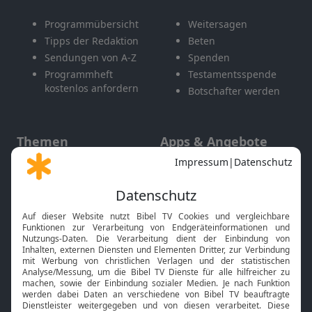
Programmübersicht
Weitersagen
Tipps der Redaktion
Beten
Sendungen von A-Z
Spenden
Programmheft
Testamentsspende
kostenlos anfordern
Botschafter werden
Themen
Apps & Angebote
Gott und Bibel erklärt
Newsletter
Feiertage
Mobile App
Interviews
Kids App
Neuigkeiten
Smart TV
HbbTV
Bibelthek Online-Bibel
Nächster Gottesdienst