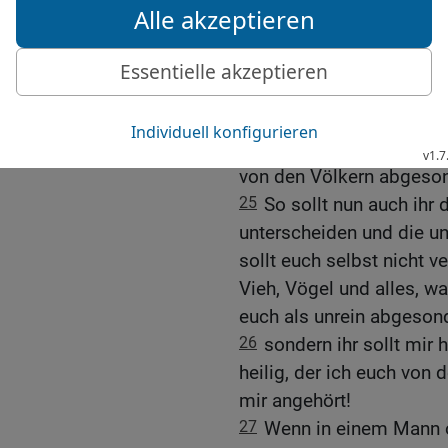
23
Und wandelt nicht nac
vor euch her ausstoßen w
getan, und deshalb habe 
24
Euch aber habe ich ges
nehmen; denn ich will es
Milch und Honig fließt. I
von den Völkern abgeson
25
So sollt nun auch ihr
unterscheiden und die un
sollt euch selbst nicht
Vieh, Vögel und alles, w
euch als unrein abgesond
26
sondern ihr sollt mir 
heilig, der ich euch von
mir angehört!
27
Wenn in einem Mann od