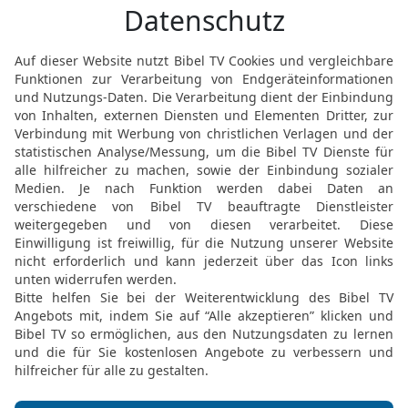
und ihre Scham entblößt 
die Quelle ihres Blutes e
werden aus der Mitte ihr
19
Die Scham der Schwes
Schwester deines Vaters
dies tut, hat seine Bluts
Schuld tragen!
20
Wenn ein Mann bei der
der hat die Scham seines
tragen, sie sollen kinder
21
Wenn ein Mann die Fr
eine Unreinheit; sie soll
seines Bruders entblößt 
22
So haltet nun alle me
sie, damit euch das Land 
damit ihr darin wohnen so