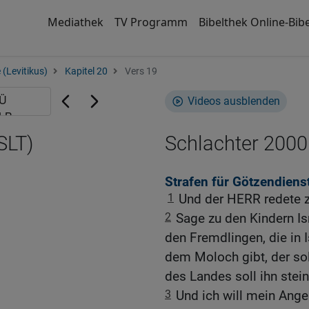
Mediathek
TV Programm
Bibelthek Online-Bibe
 (Levitikus)
Kapitel 20
Vers 19
Videos ausblenden
SLT)
Schlachter 2000
Strafen für Götzendiens
1
Und der HERR redete 
2
Sage zu den Kindern Is
den Fremdlingen, die in 
dem Moloch gibt, der sol
des Landes soll ihn stein
3
Und ich will mein Ang