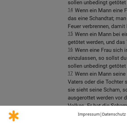
sollen unbedingt getötet 
14
Wenn ein Mann eine Fr
das eine Schandtat; man 
Feuer verbrennen, damit 
15
Wenn ein Mann bei ein
getötet werden, und das 
16
Wenn eine Frau sich i
einzulassen, so sollst du
sollen unbedingt getötet 
17
Wenn ein Mann seine 
Vaters oder die Tochter 
sie sieht seine Scham, s
ausgerottet werden vor 
Volkes. Er hat die Scham
seine Schuld tragen.
18
Wenn ein Mann bei ein