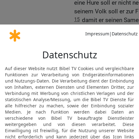
eine Hure soll er nicht 
seinem Volk soll er zur 
15
damit er seinen Samen
denn ich, der HERR, heili
16
Und der HERR redete 
17
Rede zu Aaron und spr
Nachkommen in ihren [kü
irgendeinem Gebrechen be
herzunahen, um das Brot
18
Nein, keiner, an dem e
sei blind oder lahm oder
Glied, das zu lang ist;
19
auch keiner, der ein
gebrochene Hand hat,
20
auch kein Buckliger o
auf seinem Auge hat oder