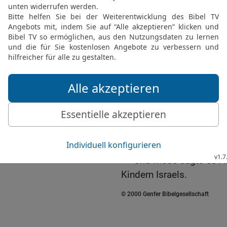
zerdrückte Hoden.
21
Wer nun von dem Same
Gebrechen an sich hat, d
Feueropfer des HERRN da
darum soll er nicht herz
darzubringen.
22
Doch darf er das Brot
Hochheiligen und vom He
23
Aber zum Vorhang sol
nahen, weil er ein Gebre
entweiht; denn ich, der H
24
Und Mose sagte es Aa
Kindern Israels.
© 2000 Genfer Bibelgesellschaft