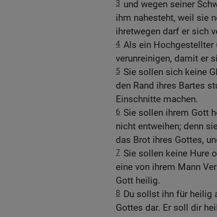
3
und wegen seiner Schwe
ihm nahesteht, weil sie 
ihretwegen darf er sich v
4
Als ein Hochgestellter 
verunreinigen, damit er s
5
Sie sollen sich keine 
den Rand ihres Bartes st
Einschnitte machen.
6
Sie sollen ihrem Gott 
nicht entweihen; denn s
das Brot ihres Gottes, und
7
Sie sollen keine Hure 
eine von ihrem Mann Vers
Gott heilig.
8
Du sollst ihn für heilig
Gottes dar. Er soll dir he