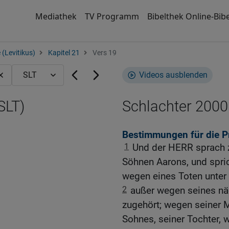
Mediathek
TV Programm
Bibelthek Online-Bibe
 (Levitikus)
Kapitel 21
Vers 19
Videos ausblenden
SLT)
Schlachter 2000
Bestimmungen für die Pr
1
Und der HERR sprach z
Söhnen Aarons, und sprich
wegen eines Toten unter 
2
außer wegen seines nä
zugehört; wegen seiner M
Sohnes, seiner Tochter, 