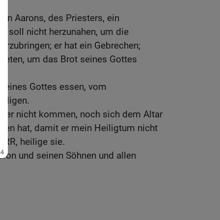
n Aarons, des Priesters, ein
er soll nicht herzunahen, um die
rzubringen; er hat ein Gebrechen;
utreten, um das Brot seines Gottes
 seines Gottes essen, vom
iligen.
l er nicht kommen, noch sich dem Altar
chen hat, damit er mein Heiligtum nicht
ERR, heilige sie.
ron und seinen Söhnen und allen