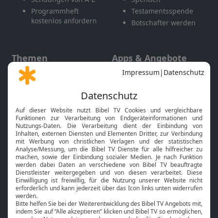
Programmheft
Testamentsspende
kostenlos anfordern
Botschafter werden
Themen
Apps & Angebote
Gott und Bibel erklärt
Newsletter
Feiertage
Mobile App
Interviews
Kids App
Neuigkeiten
Smart TV
HbbTV
Bibelthek Online-Bibel
Nächster Gottesdienst
Bibel TV
Service
Über uns
Kontakt