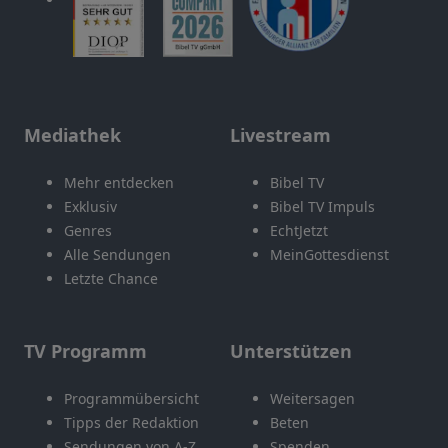
Mediathek
Livestream
Mehr entdecken
Bibel TV
Exklusiv
Bibel TV Impuls
Genres
EchtJetzt
Alle Sendungen
MeinGottesdienst
Letzte Chance
TV Programm
Unterstützen
Programmübersicht
Weitersagen
Tipps der Redaktion
Beten
Sendungen von A-Z
Spenden