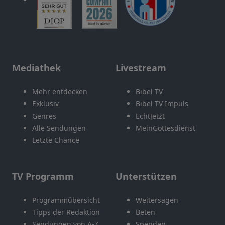
Mediathek
Livestream
Mehr entdecken
Bibel TV
Exklusiv
Bibel TV Impuls
Genres
EchtJetzt
Alle Sendungen
MeinGottesdienst
Letzte Chance
TV Programm
Unterstützen
Programmübersicht
Weitersagen
Tipps der Redaktion
Beten
Sendungen von A-Z
Spenden