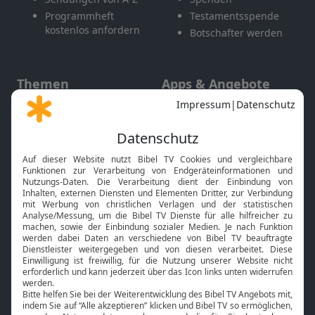
Programmheft
Testamentsspende
kostenlos anfordern
Botschafter werden
Themen
Apps & Angebote
Gott und Bibel erklärt
Newsletter
Feiertage
Mobile App
Interviews
Kids App
Neuigkeiten
Smart TV
HbbTV
Bibelthek Online-Bibel
Nächster Gottesdienst
Bibel TV
Service
Über uns
Kontakt