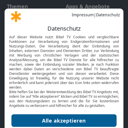
Themen
Apps & Angebote
Gott und Bibel erklärt
Newsletter
Feiertage
Mobile App
Interviews
Kids App
Neuigkeiten
Smart TV
HbbTV
Bibelthek Online-Bibel
Nächster Gottesdienst
Bibel TV
Service
Über uns
Kontakt
Jobs
TV-Empfang
Presse
FAQ
Mediadaten