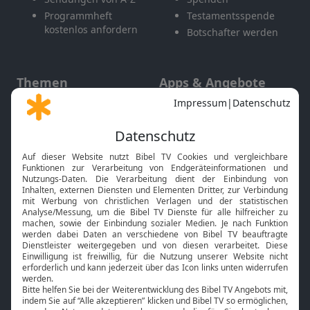
Programmheft
Testamentsspende
kostenlos anfordern
Botschafter werden
Themen
Apps & Angebote
Gott und Bibel erklärt
Newsletter
Feiertage
Mobile App
Interviews
Kids App
Neuigkeiten
Smart TV
HbbTV
Bibelthek Online-Bibel
Nächster Gottesdienst
Bibel TV
Service
Über uns
Kontakt