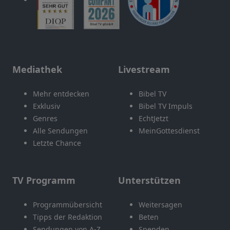
Mediathek
Livestream
Mehr entdecken
Bibel TV
Exklusiv
Bibel TV Impuls
Genres
EchtJetzt
Alle Sendungen
MeinGottesdienst
Letzte Chance
TV Programm
Unterstützen
Programmübersicht
Weitersagen
Tipps der Redaktion
Beten
Sendungen von A-Z
Spenden